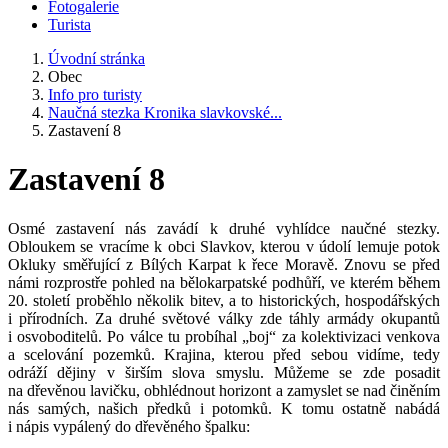
Fotogalerie
Turista
Úvodní stránka
Obec
Info pro turisty
Naučná stezka Kronika slavkovské...
Zastavení 8
Zastavení 8
Osmé zastavení nás zavádí k druhé vyhlídce naučné stezky.
Obloukem se vracíme k obci Slavkov, kterou v údolí lemuje potok
Okluky směřující z Bílých Karpat k řece Moravě. Znovu se před
námi rozprostře pohled na bělokarpatské podhůří, ve kterém během
20. století proběhlo několik bitev, a to historických, hospodářských
i přírodních. Za druhé světové války zde táhly armády okupantů
i osvoboditelů. Po válce tu probíhal „boj“ za kolektivizaci venkova
a scelování pozemků. Krajina, kterou před sebou vidíme, tedy
odráží dějiny v širším slova smyslu. Můžeme se zde posadit
na dřevěnou lavičku, obhlédnout horizont a zamyslet se nad činěním
nás samých, našich předků i potomků. K tomu ostatně nabádá
i nápis vypálený do dřevěného špalku: