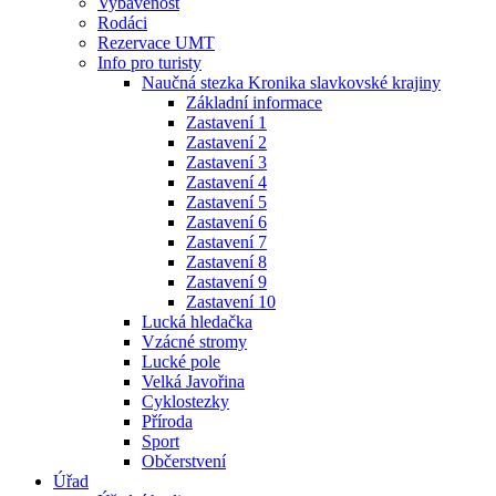
Vybavenost
Rodáci
Rezervace UMT
Info pro turisty
Naučná stezka Kronika slavkovské krajiny
Základní informace
Zastavení 1
Zastavení 2
Zastavení 3
Zastavení 4
Zastavení 5
Zastavení 6
Zastavení 7
Zastavení 8
Zastavení 9
Zastavení 10
Lucká hledačka
Vzácné stromy
Lucké pole
Velká Javořina
Cyklostezky
Příroda
Sport
Občerstvení
Úřad