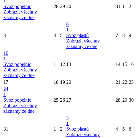
1
Svoz popelnic
28
29
30
31
1
2
Zobrazit všechny
záznamy ze dne
6
1
3
4
5
Svoz plastů
7
8
9
Zobrazit všechny
záznamy ze dne
10
1
Svoz popelnic
11
12
13
14
15
16
Zobrazit všechny
záznamy ze dne
17
18
19
20
21
22
23
24
1
Svoz popelnic
25
26
27
28
29
30
Zobrazit všechny
záznamy ze dne
3
1
31
1
2
Svoz plastů
4
5
6
Zobrazit všechny