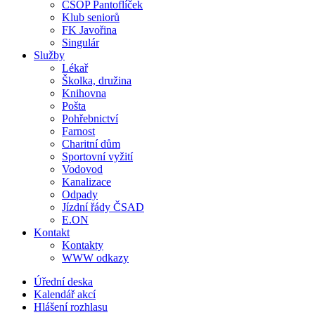
ČSOP Pantoflíček
Klub seniorů
FK Javořina
Singulár
Služby
Lékař
Školka, družina
Knihovna
Pošta
Pohřebnictví
Farnost
Charitní dům
Sportovní vyžití
Vodovod
Kanalizace
Odpady
Jízdní řády ČSAD
E.ON
Kontakt
Kontakty
WWW odkazy
Úřední deska
Kalendář akcí
Hlášení rozhlasu