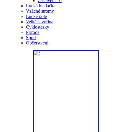
Zastavení 10
Lucká hledačka
Vzácné stromy
Lucké pole
Velká Javořina
Cyklostezky
Příroda
Sport
Občerstvení