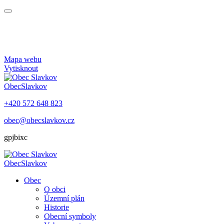
Mapa webu
Vytisknout
Obec
Slavkov
+420 572 648 823
obec@obecslavkov.cz
gpjbixc
Obec
Slavkov
Obec
O obci
Územní plán
Historie
Obecní symboly