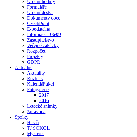
Úřední hodiny
Formuláře
Úřední deska
Dokumenty obce
CzechPoint
E-podatelna
Informace 106⁄99
Zastupitelstvo
Veřejné zakázky
Rozpočet
Projekty
GDPR
Aktuálně
Aktuality
Rozhlas
Kalendář akcí
Fotogalerie
2017
2016
Letecké snímky
Zpravodaj
Spolky
Hasiči
TJ SOKOL
Myslivci