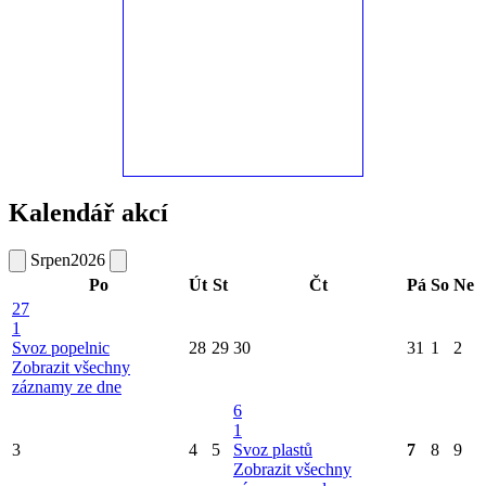
Kalendář akcí
Srpen
2026
Po
Út
St
Čt
Pá
So
Ne
27
1
Svoz popelnic
28
29
30
31
1
2
Zobrazit všechny
záznamy ze dne
6
1
3
4
5
Svoz plastů
7
8
9
Zobrazit všechny