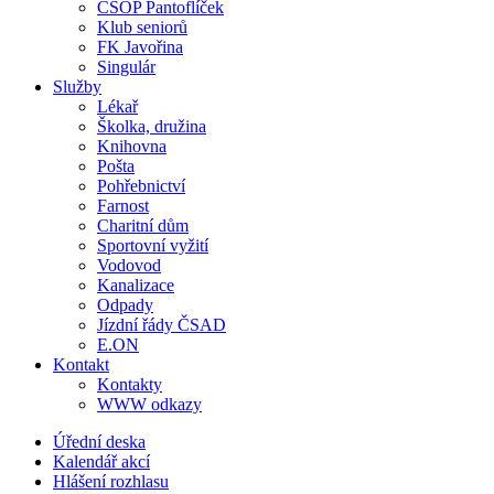
ČSOP Pantoflíček
Klub seniorů
FK Javořina
Singulár
Služby
Lékař
Školka, družina
Knihovna
Pošta
Pohřebnictví
Farnost
Charitní dům
Sportovní vyžití
Vodovod
Kanalizace
Odpady
Jízdní řády ČSAD
E.ON
Kontakt
Kontakty
WWW odkazy
Úřední deska
Kalendář akcí
Hlášení rozhlasu