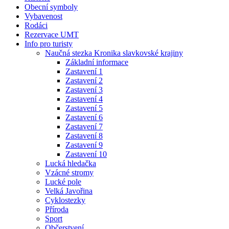
Obecní symboly
Vybavenost
Rodáci
Rezervace UMT
Info pro turisty
Naučná stezka Kronika slavkovské krajiny
Základní informace
Zastavení 1
Zastavení 2
Zastavení 3
Zastavení 4
Zastavení 5
Zastavení 6
Zastavení 7
Zastavení 8
Zastavení 9
Zastavení 10
Lucká hledačka
Vzácné stromy
Lucké pole
Velká Javořina
Cyklostezky
Příroda
Sport
Občerstvení