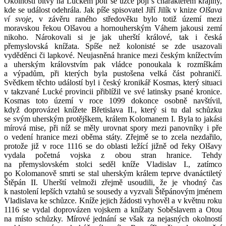
Okolnosti bitvy na Luckém poli se úzce pojí s charakterem krajiny,
kde se událost odehrála. Jak píše spisovatel Jiří Jilík v knize
Olšava
ví svoje
, v závěru raného středověku bylo totiž území mezi
moravskou řekou Olšavou a hornouherským Váhem jakousi zemí
nikoho. Nárokovali si je jak uherští králové, tak i česká
přemyslovská knížata. Spíše než kolonisté se zde usazovali
vyděděnci či lapkové. Neujasněná hranice mezi českým knížectvím
a uherským královstvím pak vládce ponoukala k rozmíškám
a výpadům, při kterých byla pustošena velká část pohraničí.
Svědkem těchto událostí byl i český kronikář Kosmas, který situaci
v takzvané Lucké provincii přiblížil ve své latinsky psané kronice.
Kosmas toto území v roce 1099 dokonce osobně navštívil,
když doprovázel knížete Břetislava II., který si tu dal schůzku
se svým uherským protějškem, králem Kolomanem I. Byla to jakási
mírová mise, při níž se měly urovnat spory mezi panovníky i pře
o vedení hranice mezi oběma státy. Zřejmě se to zcela nezdařilo,
protože již v roce 1116 se do oblasti ležící jižně od řeky Olšavy
vydala početná vojska z obou stran hranice. Tehdy
na přemyslovském stolci seděl kníže Vladislav I., zatímco
po Kolomanově smrti se stal uherským králem teprve dvanáctiletý
Štěpán II. Uherští velmoži zřejmě usoudili, že je vhodný čas
k nastolení lepších vztahů se sousedy a vyzvali Štěpánovým jménem
Vladislava ke schůzce. Kníže jejich žádosti vyhověl a v květnu roku
1116 se vydal doprovázen vojskem a knížaty Soběslavem a Otou
na místo schůzky. Mírové jednání se však za nejasných okolností