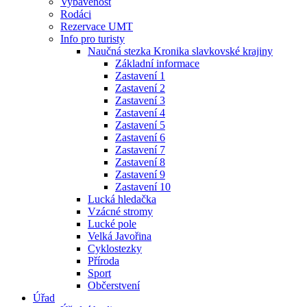
Vybavenost
Rodáci
Rezervace UMT
Info pro turisty
Naučná stezka Kronika slavkovské krajiny
Základní informace
Zastavení 1
Zastavení 2
Zastavení 3
Zastavení 4
Zastavení 5
Zastavení 6
Zastavení 7
Zastavení 8
Zastavení 9
Zastavení 10
Lucká hledačka
Vzácné stromy
Lucké pole
Velká Javořina
Cyklostezky
Příroda
Sport
Občerstvení
Úřad