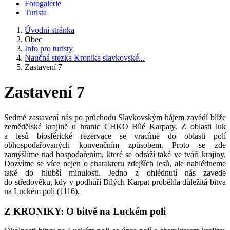
Fotogalerie
Turista
Úvodní stránka
Obec
Info pro turisty
Naučná stezka Kronika slavkovské...
Zastavení 7
Zastavení 7
Sedmé zastavení nás po průchodu Slavkovským hájem zavádí blíže
zemědělské krajině u hranic CHKO Bílé Karpaty. Z oblasti luk
a lesů biosférické rezervace se vracíme do oblasti polí
obhospodařovaných konvenčním způsobem. Proto se zde
zamýšlíme nad hospodařením, které se odráží také ve tváři krajiny.
Dozvíme se více nejen o charakteru zdejších lesů, ale nahlédneme
také do hlubší minulosti. Jedno z ohlédnutí nás zavede
do středověku, kdy v podhůří Bílých Karpat proběhla důležitá bitva
na Luckém poli (1116).
Z KRONIKY: O bitv
ě
na Luck
é
m poli