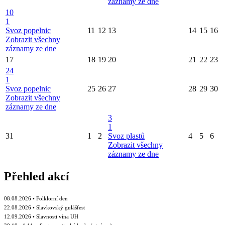
záznamy ze dne
10
1
Svoz popelnic
11
12
13
14
15
16
Zobrazit všechny
záznamy ze dne
17
18
19
20
21
22
23
24
1
Svoz popelnic
25
26
27
28
29
30
Zobrazit všechny
záznamy ze dne
3
1
31
1
2
Svoz plastů
4
5
6
Zobrazit všechny
záznamy ze dne
Přehled akcí
08.08.2026 • Folklorní den
22.08.2026 • Slavkovský gulášfest
12.09.2026 • Slavnosti vína UH