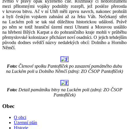
zvrhlo v pravý opak kýženého cíle. Rozmíšky či nedorozumění
mezi přítomnými vojáky podnítily rozepři, jež posléze přerostla
v krvavou bitvu. Ač v ní Uhři měli zprvu navrch, nakonec prohráli
a byli českým vojskem zahnáni až za řeku Váh. Nečekaný střet
na Luckém poli se tak stal důležitou historickou událostí. Právě
po něm se totiž hraniční území mezi Uhrami a Moravou ustálilo
na hřebeni Bílých Karpat a do pohraničního kraje mohli v průběhu
přemyslovské kolonizace přicházet noví osadníci. O jejich tehdejším
původu dodnes svědčí názvy nedalekých obcí: Dolního a Horního
Němčí.
Foto:
Členové spolku Pantoflíček po zasazení památného dubu
na Luckém poli u Dolního Němčí (zdroj: ZO ČSOP Pantoflíček)
Foto:
Detail památníku bitvy na Luckém poli (zdroj: ZO ČSOP
Pantoflíček)
Obec
O obci
Územní plán
Historie