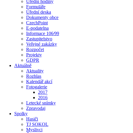
Úřední hodiny
Formuláře
Úřední deska
Dokumenty obce
CzechPoint
E-podatelna
Informace 106⁄99
Zastupitelstvo
Veřejné zakázky
Rozpočet
Projekty
GDPR
Aktuálně
Aktuality
Rozhlas
Kalendář akcí
Fotogalerie
2017
2016
Letecké snímky
Zpravodaj
Spolky
Hasiči
TJ SOKOL
Myslivci