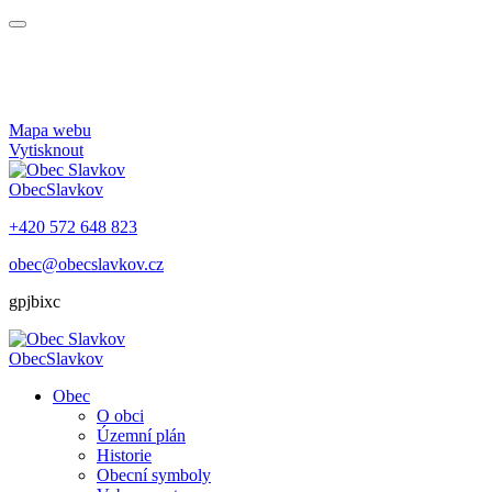
Mapa webu
Vytisknout
Obec
Slavkov
+420 572 648 823
obec@obecslavkov.cz
gpjbixc
Obec
Slavkov
Obec
O obci
Územní plán
Historie
Obecní symboly