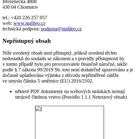
Březenecká 4808
430 04 Chomutov
tel.: +420 226 257 057
web:
www.igalileo.cz
technická podpora:
podpora@igalileo.cz
Nepřístupný obsah
Níže uvedený obsah není přístupný, jelikož uvedení těchto
nedostatků do souladu se zákonem a s pravidly přístupnosti by
v tomto případě bylo pro provozovatele finančně náročné, takže
podle § 7 zákona 99/2019 Sb. toto není dodatečně upravováno a je
dočasně uplatňována výjimka z důvodu nepřiměřené zátěže
ve smyslu článku 5 směrnice (EU) 2016/2102.
některé PDF dokumenty na webových stránkách nemají
strojově čitelnou vrstvu (Pravidlo 1.1.1 Netextový obsah)