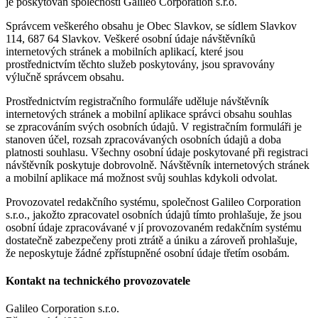
je poskytován společností Galileo Corporation s.r.o.
Správcem veškerého obsahu je Obec Slavkov, se sídlem Slavkov
114, 687 64 Slavkov. Veškeré osobní údaje návštěvníků
internetových stránek a mobilních aplikací, které jsou
prostřednictvím těchto služeb poskytovány, jsou spravovány
výlučně správcem obsahu.
Prostřednictvím registračního formuláře uděluje návštěvník
internetových stránek a mobilní aplikace správci obsahu souhlas
se zpracováním svých osobních údajů. V registračním formuláři je
stanoven účel, rozsah zpracovávaných osobních údajů a doba
platnosti souhlasu. Všechny osobní údaje poskytované při registraci
návštěvník poskytuje dobrovolně. Návštěvník internetových stránek
a mobilní aplikace má možnost svůj souhlas kdykoli odvolat.
Provozovatel redakčního systému, společnost Galileo Corporation
s.r.o., jakožto zpracovatel osobních údajů tímto prohlašuje, že jsou
osobní údaje zpracovávané v jí provozovaném redakčním systému
dostatečně zabezpečeny proti ztrátě a úniku a zároveň prohlašuje,
že neposkytuje žádné zpřístupněné osobní údaje třetím osobám.
Kontakt na technického provozovatele
Galileo Corporation s.r.o.