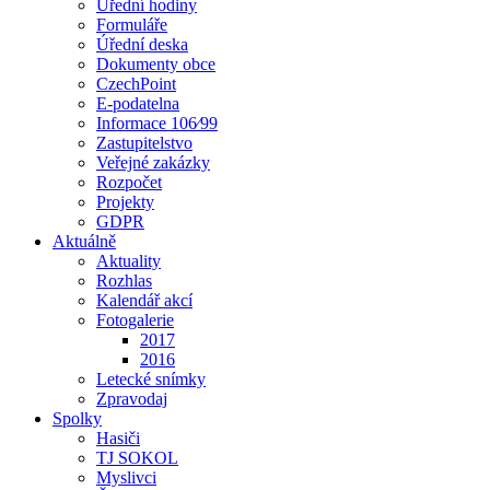
Úřední hodiny
Formuláře
Úřední deska
Dokumenty obce
CzechPoint
E-podatelna
Informace 106⁄99
Zastupitelstvo
Veřejné zakázky
Rozpočet
Projekty
GDPR
Aktuálně
Aktuality
Rozhlas
Kalendář akcí
Fotogalerie
2017
2016
Letecké snímky
Zpravodaj
Spolky
Hasiči
TJ SOKOL
Myslivci