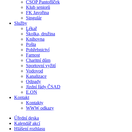
ČSOP Pantoflíček
Klub seniorů
FK Javořina
Singulár
Služby
Lékař
Školka, družina
Knihovna
Pošta
Pohřebnictví
Farnost
Charitní dům
Sportovní vyžití
Vodovod
Kanalizace
Odpady
Jízdní řády ČSAD
E.ON
Kontakt
Kontakty
WWW odkazy
Úřední deska
Kalendář akcí
Hlášení rozhlasu