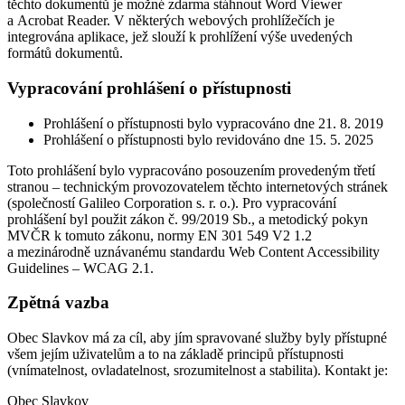
těchto dokumentů je možné zdarma stáhnout Word Viewer
a Acrobat Reader. V některých webových prohlížečích je
integrována aplikace, jež slouží k prohlížení výše uvedených
formátů dokumentů.
Vypracování prohlášení o přístupnosti
Prohlášení o přístupnosti bylo vypracováno dne 21. 8. 2019
Prohlášení o přístupnosti bylo revidováno dne 15. 5. 2025
Toto prohlášení bylo vypracováno posouzením provedeným třetí
stranou – technickým provozovatelem těchto internetových stránek
(společností Galileo Corporation s. r. o.). Pro vypracování
prohlášení byl použit zákon č. 99/2019 Sb., a metodický pokyn
MVČR k tomuto zákonu, normy EN 301 549 V2 1.2
a mezinárodně uznávanému standardu Web Content Accessibility
Guidelines – WCAG 2.1.
Zpětná vazba
Obec Slavkov má za cíl, aby jím spravované služby byly přístupné
všem jejím uživatelům a to na základě principů přístupnosti
(vnímatelnost, ovladatelnost, srozumitelnost a stabilita). Kontakt je:
Obec Slavkov