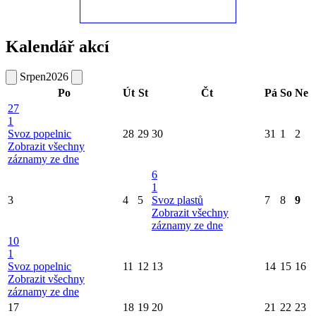
Kalendář akcí
Srpen
2026
Po
Út
St
Čt
Pá
So
Ne
27
1
Svoz popelnic
28
29
30
31
1
2
Zobrazit všechny
záznamy ze dne
6
1
3
4
5
Svoz plastů
7
8
9
Zobrazit všechny
záznamy ze dne
10
1
Svoz popelnic
11
12
13
14
15
16
Zobrazit všechny
záznamy ze dne
17
18
19
20
21
22
23