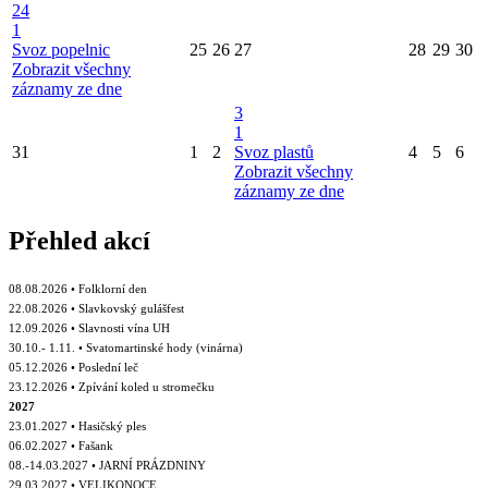
24
1
Svoz popelnic
25
26
27
28
29
30
Zobrazit všechny
záznamy ze dne
3
1
31
1
2
Svoz plastů
4
5
6
Zobrazit všechny
záznamy ze dne
Přehled akcí
08.08.2026 • Folklorní den
22.08.2026 • Slavkovský gulášfest
12.09.2026 • Slavnosti vína UH
30.10.- 1.11. • Svatomartinské hody (vinárna)
05.12.2026 • Poslední leč
23.12.2026 • Zpívání koled u stromečku
2027
23.01.2027 • Hasičský ples
06.02.2027 • Fašank
08.-14.03.2027 • JARNÍ PRÁZDNINY
29.03.2027 • VELIKONOCE