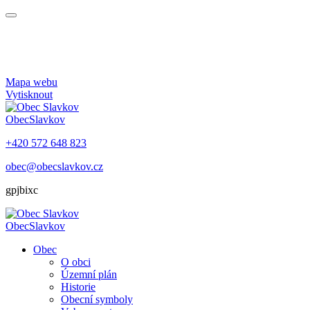
Mapa webu
Vytisknout
Obec
Slavkov
+420 572 648 823
obec@obecslavkov.cz
gpjbixc
Obec
Slavkov
Obec
O obci
Územní plán
Historie
Obecní symboly