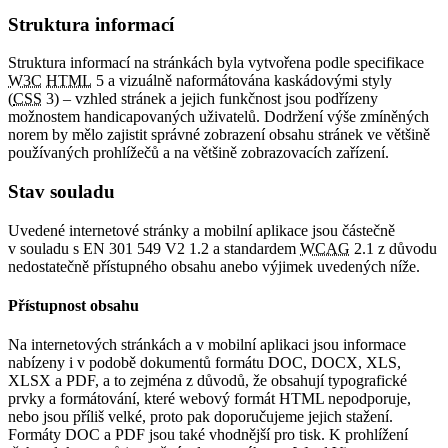
Struktura informací
Struktura informací na stránkách byla vytvořena podle specifikace
W3C
HTML
5 a vizuálně naformátována kaskádovými styly
(
CSS
3) – vzhled stránek a jejich funkčnost jsou podřízeny
možnostem handicapovaných uživatelů. Dodržení výše zmíněných
norem by mělo zajistit správné zobrazení obsahu stránek ve většině
používaných prohlížečů a na většině zobrazovacích zařízení.
Stav souladu
Uvedené internetové stránky a mobilní aplikace jsou částečně
v souladu s EN 301 549 V2 1.2 a standardem
WCAG
2.1 z důvodu
nedostatečně přístupného obsahu anebo výjimek uvedených níže.
Přístupnost obsahu
Na internetových stránkách a v mobilní aplikaci jsou informace
nabízeny i v podobě dokumentů formátu DOC, DOCX, XLS,
XLSX a PDF, a to zejména z důvodů, že obsahují typografické
prvky a formátování, které webový formát HTML nepodporuje,
nebo jsou příliš velké, proto pak doporučujeme jejich stažení.
Formáty DOC a PDF jsou také vhodnější pro tisk. K prohlížení