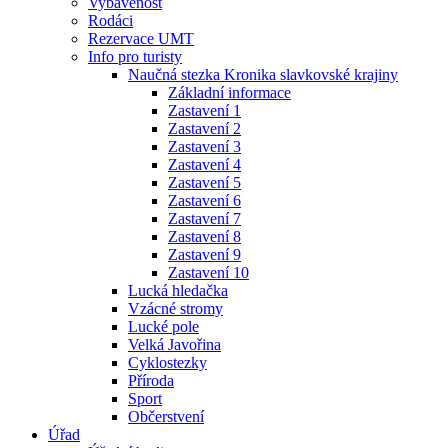
Vybavenost
Rodáci
Rezervace UMT
Info pro turisty
Naučná stezka Kronika slavkovské krajiny
Základní informace
Zastavení 1
Zastavení 2
Zastavení 3
Zastavení 4
Zastavení 5
Zastavení 6
Zastavení 7
Zastavení 8
Zastavení 9
Zastavení 10
Lucká hledačka
Vzácné stromy
Lucké pole
Velká Javořina
Cyklostezky
Příroda
Sport
Občerstvení
Úřad