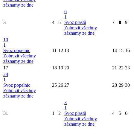
záznamy ze dne
6
1
3
4
5
Svoz plastů
7
8
9
Zobrazit všechny
záznamy ze dne
10
1
Svoz popelnic
11
12
13
14
15
16
Zobrazit všechny
záznamy ze dne
17
18
19
20
21
22
23
24
1
Svoz popelnic
25
26
27
28
29
30
Zobrazit všechny
záznamy ze dne
3
1
31
1
2
Svoz plastů
4
5
6
Zobrazit všechny
záznamy ze dne