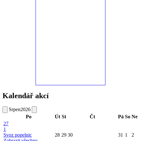
Kalendář akcí
Srpen
2026
Po
Út
St
Čt
Pá
So
Ne
27
1
Svoz popelnic
28
29
30
31
1
2
Zobrazit všechny