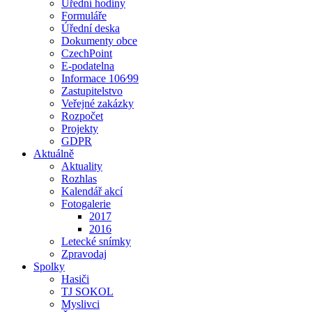
Úřední hodiny
Formuláře
Úřední deska
Dokumenty obce
CzechPoint
E-podatelna
Informace 106⁄99
Zastupitelstvo
Veřejné zakázky
Rozpočet
Projekty
GDPR
Aktuálně
Aktuality
Rozhlas
Kalendář akcí
Fotogalerie
2017
2016
Letecké snímky
Zpravodaj
Spolky
Hasiči
TJ SOKOL
Myslivci