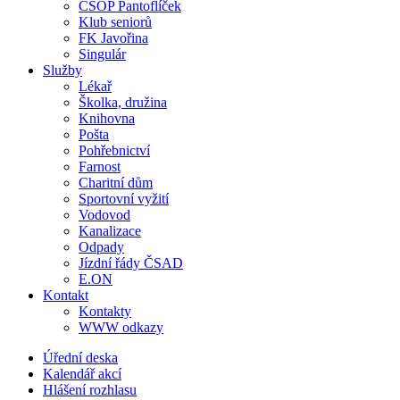
ČSOP Pantoflíček
Klub seniorů
FK Javořina
Singulár
Služby
Lékař
Školka, družina
Knihovna
Pošta
Pohřebnictví
Farnost
Charitní dům
Sportovní vyžití
Vodovod
Kanalizace
Odpady
Jízdní řády ČSAD
E.ON
Kontakt
Kontakty
WWW odkazy
Úřední deska
Kalendář akcí
Hlášení rozhlasu