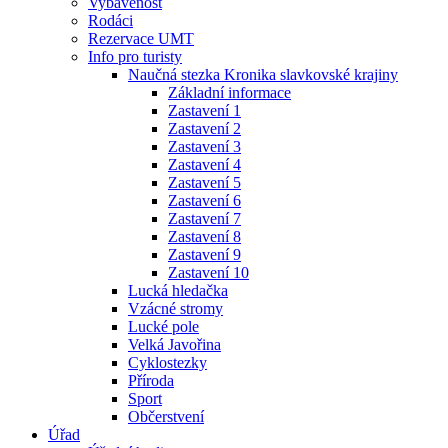
Vybavenost
Rodáci
Rezervace UMT
Info pro turisty
Naučná stezka Kronika slavkovské krajiny
Základní informace
Zastavení 1
Zastavení 2
Zastavení 3
Zastavení 4
Zastavení 5
Zastavení 6
Zastavení 7
Zastavení 8
Zastavení 9
Zastavení 10
Lucká hledačka
Vzácné stromy
Lucké pole
Velká Javořina
Cyklostezky
Příroda
Sport
Občerstvení
Úřad