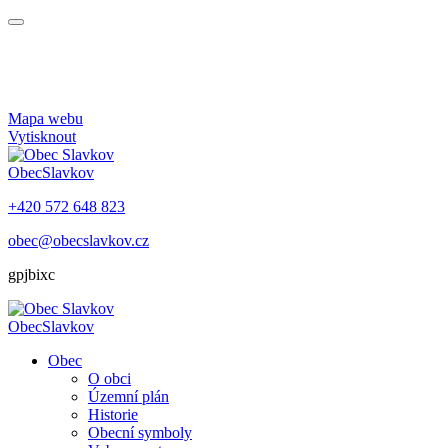
Mapa webu
Vytisknout
Obec
Slavkov
+420 572 648 823
obec@obecslavkov.cz
gpjbixc
Obec
Slavkov
Obec
O obci
Územní plán
Historie
Obecní symboly