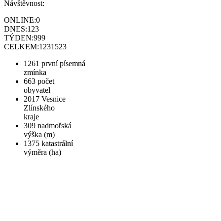
Návštěvnost:
ONLINE:
0
DNES:
123
TÝDEN:
999
CELKEM:
1231523
1261
první písemná
zmínka
663
počet
obyvatel
2017
Vesnice
Zlínského
kraje
309
nadmořská
výška (m)
1375
katastrální
výměra (ha)